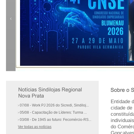
Entidade 
07/08 - Work PJ 2026 do Sicredi, Sindiloj...
cidade de
05/08 - Capacitação de Líderes: Turma ...
constituíd
individuai
03/08 - De 1945 ao futuro: Fecomércio-RS...
do Comérci
Ver todas as notícias
Gonçalves